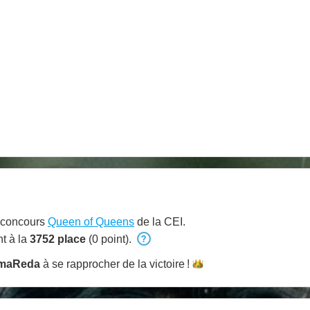
u concours
Queen of Queens
de la CEI.
t à la
3752 place
(0 point).
maReda
à se rapprocher de la
victoire !