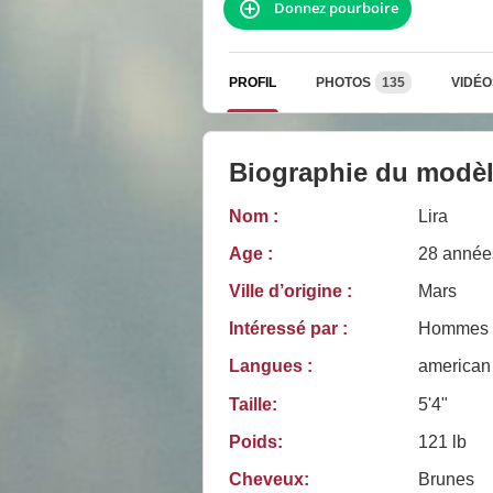
Donnez pourboire
PROFIL
PHOTOS
135
VIDÉO
Biographie du modè
Nom :
Lira
Age :
28 année
Ville d’origine :
Mars
Intéressé par :
Hommes
Langues :
american
Taille:
5'4"
Poids:
121 lb
Cheveux:
Brunes