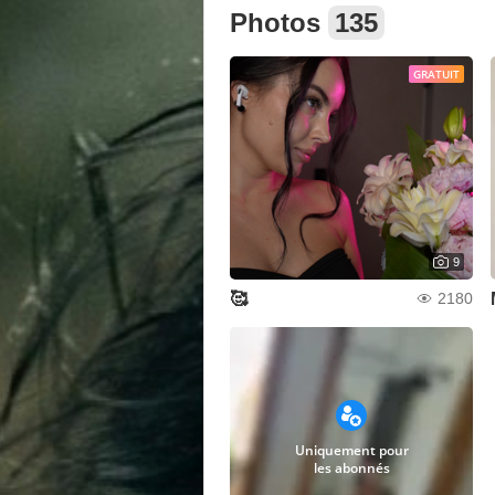
Photos
135
GRATUIT
9
🥰
2180
Uniquement pour
les abonnés