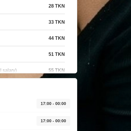
28 TKN
33 TKN
44 TKN
51 TKN
l salary)
55 TKN
17:00 - 00:00
17:00 - 00:00