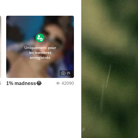
Uniquement pour
les membres
enregistrés
25
1% madness😂
6
42090