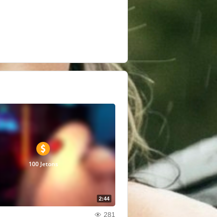
100 Jetons
2:44
281