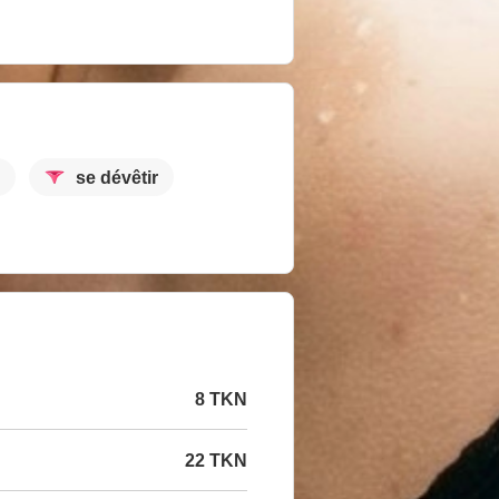
se dévêtir
8 TKN
22 TKN