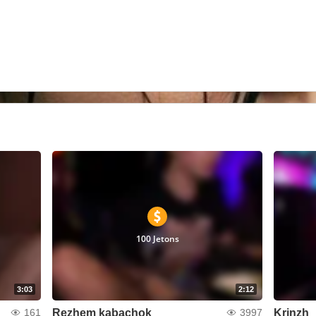
100 Jetons
3:03
2:12
Rezhem kabachok
Krinzh
161
3997