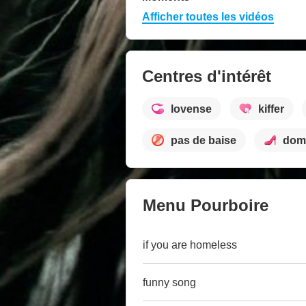
Afficher toutes les vidéos
Centres d'intérêt
lovense
kiffer
pas de baise
domi
Menu Pourboire
if you are homeless
funny song