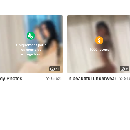
Uniquement pour
les membres
1000 Jetons
enregistrés
64
9
My Photos
In beautiful underwear
65628
91