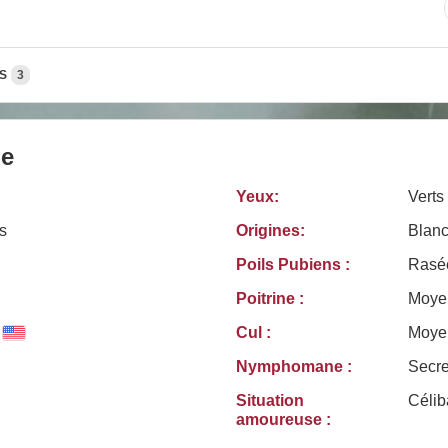
S
3
le
Yeux:
Verts
s
Origines:
Blanc
Poils Pubiens :
Rasé
Poitrine :
Moye
Cul :
Moye
Nymphomane :
Secr
Situation
Célib
amoureuse :