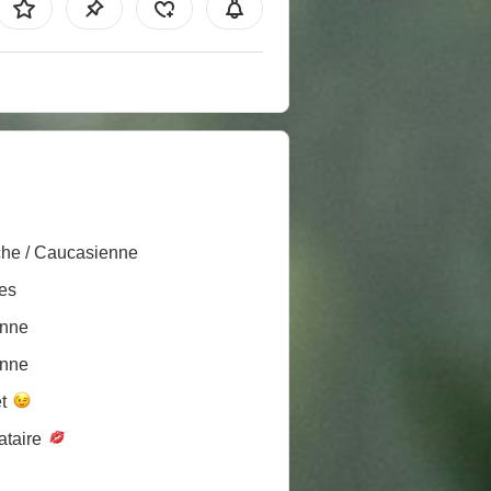
he / Caucasienne
es
nne
nne
et
ataire