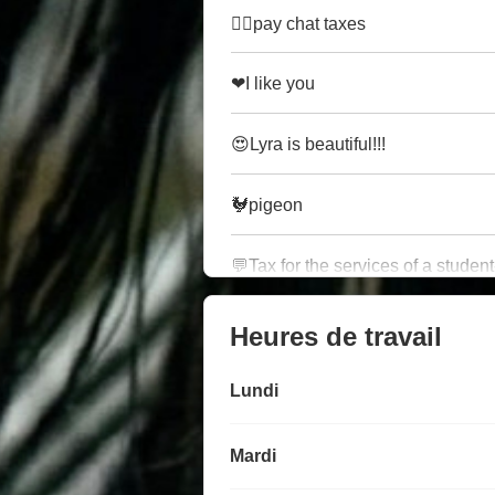
🤷‍♀️pay chat taxes
❤I like you
😍Lyra is beautiful!!!
🐓pigeon
💬Tax for the services of a student
Heures de travail
Lundi
Mardi