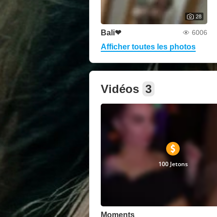
28
Bali❤
6006
Afficher toutes les photos
Vidéos
3
100 Jetons
Moments